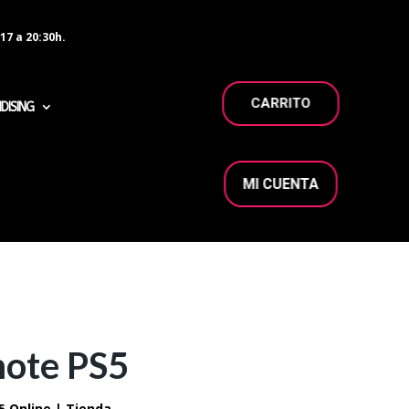
17 a 20:30h.
CARRITO
DISING
MI CUENTA
ote PS5
 Online | Tienda