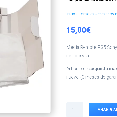
Inicio
/
Consolas Accesorios P
15,00
€
Media Remote PS5 Son
multimedia.
Artículo de
segunda ma
nuevo. (3 meses de garan
Media
AÑADIR A
Remote
PS5