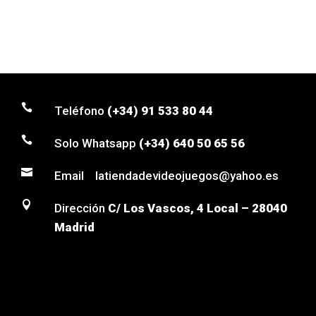

Teléfono
(+34) 91 533 80 44

Solo Whatsapp
(+34) 640 50 65 56

Email latiendadevideojuegos@yahoo.es

Dirección
C/ Los Vascos, 4 Local – 28040
Madrid