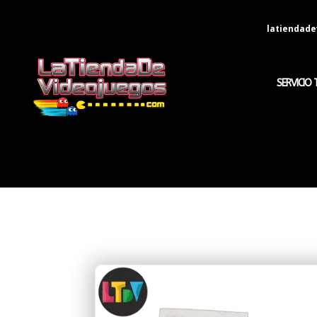
latiendad
SERVICIO 