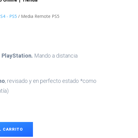
S4 - PS5
/ Media Remote PS5
y
PlayStation
.
Mando a distancia
no
, revisado y en perfecto estado *como
tía)
L CARRITO