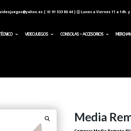
evideojuegos@yahoo.es
|
☎
91 533 80 44
| 🕦 Lunes a Viernes 11 a 14h. y 
TÉCNICO
VIDEOJUEGOS
CONSOLAS – ACCESORIOS
MERCHAN
Media Rem
Comprar Media Remote PS5