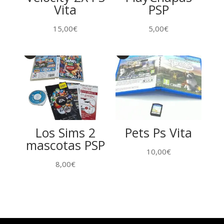
Vita
PSP
15,00
€
5,00
€
Los Sims 2
Pets Ps Vita
mascotas PSP
10,00
€
8,00
€