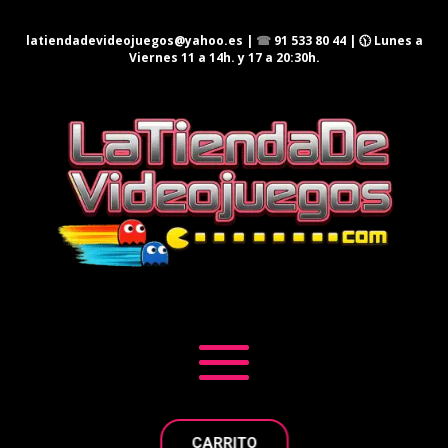
latiendadevideojuegos@yahoo.es
|
☎
91 533 80 44
| 🕦 Lunes a
Viernes 11 a 14h. y 17 a 20:30h.
CARRITO