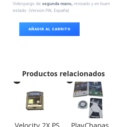
Videojuego de
segunda mano,
revisado y en buen
estado. (Versión PAL España)
AÑADIR AL CARRITO
Moto
GP
PSP
cantidad
Productos relacionados
Velocity 2X PS
PlayChapas