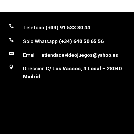

Teléfono
(+34) 91 533 80 44

Solo Whatsapp
(+34) 640 50 65 56

Email latiendadevideojuegos@yahoo.es

Dirección
C/ Los Vascos, 4 Local – 28040
Madrid