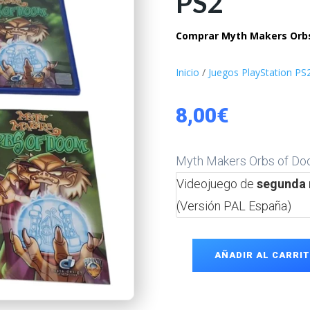
PS2
Comprar Myth Makers Orbs
Inicio
/
Juegos PlayStation PS
8,00
€
Myth Makers Orbs of D
Videojuego de
segunda 
(Versión PAL España)
AÑADIR AL CARRI
Myth
Makers
Orbs