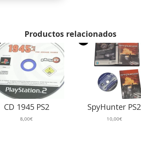
of
Doom
PS2
cantidad
Productos relacionados
CD 1945 PS2
SpyHunter PS
8,00
€
10,00
€