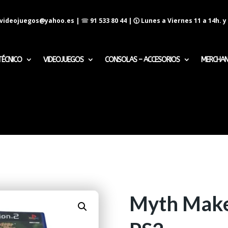
evideojuegos@yahoo.es
|
☎
91 533 80 44
| 🕦 Lunes a Viernes 11 a 14h. y 
TÉCNICO
VIDEOJUEGOS
CONSOLAS – ACCESORIOS
MERCHAN
Myth Make