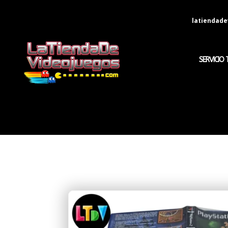
latiendad
SERVICIO 