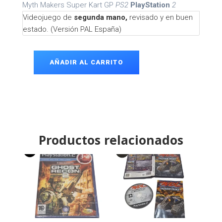
Myth Makers Super Kart GP
PS2
PlayStation
2
Videojuego de
segunda mano,
revisado y en buen
estado. (Versión PAL España)
AÑADIR AL CARRITO
Myth
Makers
Super
Kart
GP
PS2
cantidad
Productos relacionados