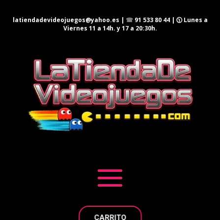
latiendadevideojuegos@yahoo.es
|
☎
91 533 80 44
| 🕦 Lunes a
Viernes 11 a 14h. y 17 a 20:30h.
CARRITO