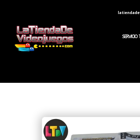
latiendad
SERVICIO 