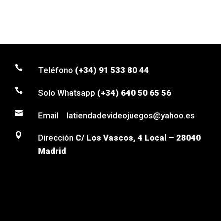

Teléfono
(+34) 91 533 80 44

Solo Whatsapp
(+34) 640 50 65 56

Email latiendadevideojuegos@yahoo.es

Dirección
C/ Los Vascos, 4 Local – 28040
Madrid