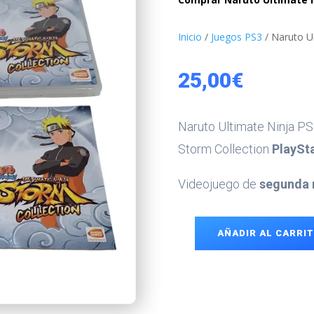
Inicio
/
Juegos PS3
/ Naruto U
25,00
€
Naruto Ultimate Ninja PS
Storm Collection
PlaySt
Videojuego de
segunda
AÑADIR AL CARRI
Naruto
Ultimate
Ninja
PS3
cantidad