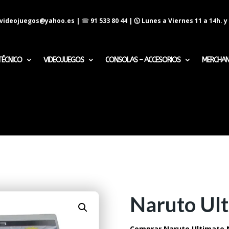
evideojuegos@yahoo.es
|
☎
91 533 80 44
| 🕦 Lunes a Viernes 11 a 14h. y 
TÉCNICO
VIDEOJUEGOS
CONSOLAS – ACCESORIOS
MERCHAN
Naruto Ult
Comprar Naruto Ultimate N