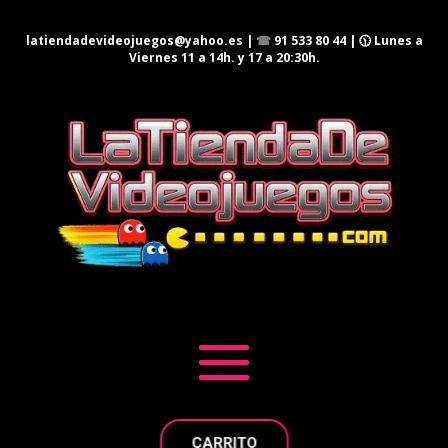
latiendadevideojuegos@yahoo.es
|
☎
91 533 80 44
| 🕦 Lunes a
Viernes 11 a 14h. y 17 a 20:30h.
CARRITO