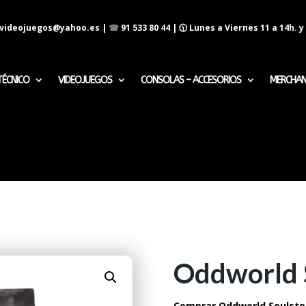
evideojuegos@yahoo.es
|
☎
91 533 80 44
| 🕦 Lunes a Viernes 11 a 14h. y 
TÉCNICO
VIDEOJUEGOS
CONSOLAS – ACCESORIOS
MERCHAN
Oddworld 
Comprar Oddworld Soulstor