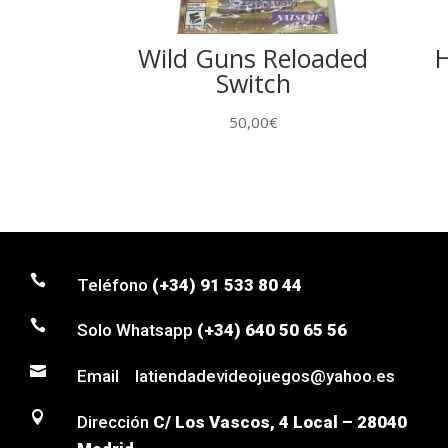
Wild Guns Reloaded
H
Switch
50,00
€

Teléfono
(+34) 91 533 80 44

Solo Whatsapp
(+34) 640 50 65 56

Email latiendadevideojuegos@yahoo.es

Dirección
C/ Los Vascos, 4 Local – 28040