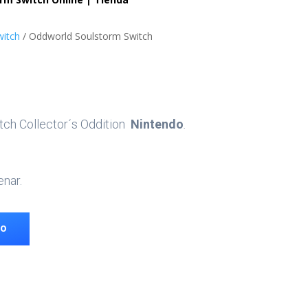
witch
/ Oddworld Soulstorm Switch
ch Collector´s Oddition
Nintendo
.
enar.
TO