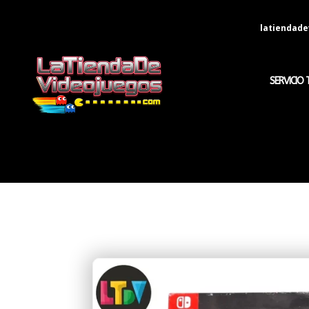
latiendad
SERVICIO 