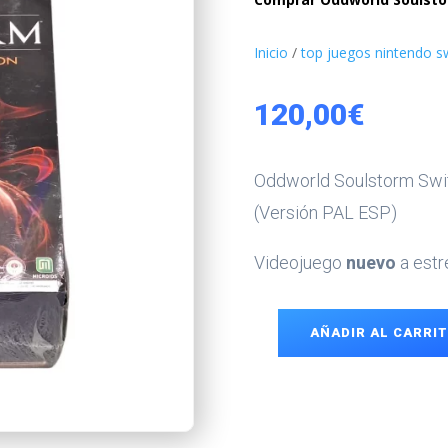
Inicio
/
top juegos nintendo s
120,00
€
Oddworld Soulstorm Swit
(Versión PAL ESP)
Videojuego
nuevo
a estr
AÑADIR AL CARRI
Oddworld
Soulstorm
Switch
cantidad