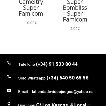
Cameltry
Super
Super
Bombliss
Famicom
Super
Famicom
10,00
€
5,00
€

(+34) 91 533 80 44
Teléfono

(+34) 640 50 65 56
Solo Whatsapp

Email latiendadevideojuegos@yahoo.es

C/ Los Vascos, 4 Local –
Dirección