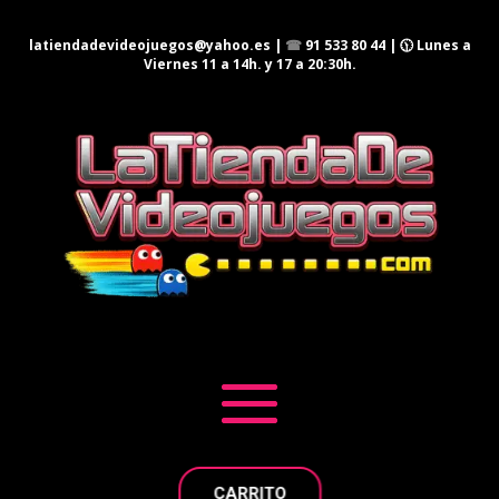
latiendadevideojuegos@yahoo.es
|
☎
91 533 80 44
| 🕦 Lunes a
Viernes 11 a 14h. y 17 a 20:30h.
CARRITO