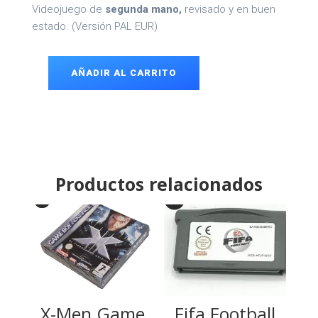
Videojuego de
segunda mano,
revisado y en buen
estado. (Versión PAL EUR)
AÑADIR AL CARRITO
Puzzled
Game
Boy
Color
cantidad
Productos relacionados
X-Men Game
Fifa Football