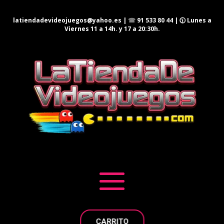
latiendadevideojuegos@yahoo.es
|
☎
91 533 80 44
| 🕦 Lunes a
Viernes 11 a 14h. y 17 a 20:30h.
CARRITO