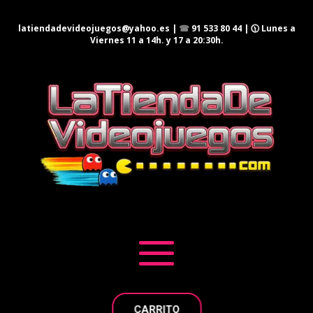
latiendadevideojuegos@yahoo.es
|
☎
91 533 80 44
| 🕦 Lunes a
Viernes 11 a 14h. y 17 a 20:30h.
CARRITO