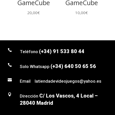
GameCube
GameCube
20,00
€
10,00
€

(+34) 91 533 80 44
Teléfono

(+34) 640 50 65 56
Solo Whatsapp

Email latiendadevideojuegos@yahoo.es

C/ Los Vascos, 4 Local –
Dirección
28040 Madrid