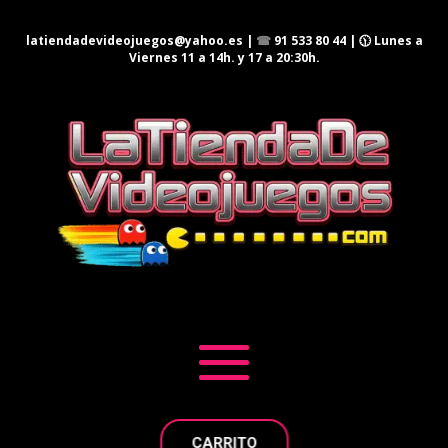
latiendadevideojuegos@yahoo.es
|
☎
91 533 80 44
| 🕦 Lunes a
Viernes 11 a 14h. y 17 a 20:30h.
CARRITO