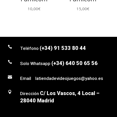
10,00
€
15,00
€

(+34) 91 533 80 44
Teléfono

(+34) 640 50 65 56
Solo Whatsapp

Email latiendadevideojuegos@yahoo.es

C/ Los Vascos, 4 Local –
Dirección
28040 Madrid