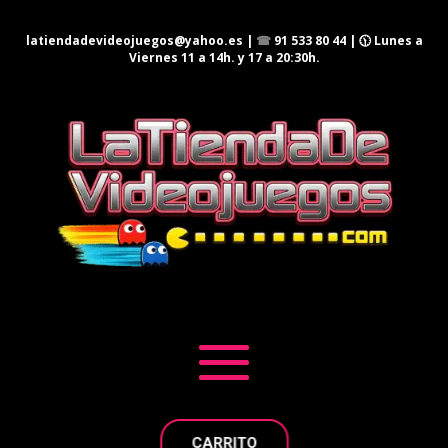
latiendadevideojuegos@yahoo.es
|
☎
91 533 80 44
| 🕦 Lunes a
Viernes 11 a 14h. y 17 a 20:30h.
CARRITO