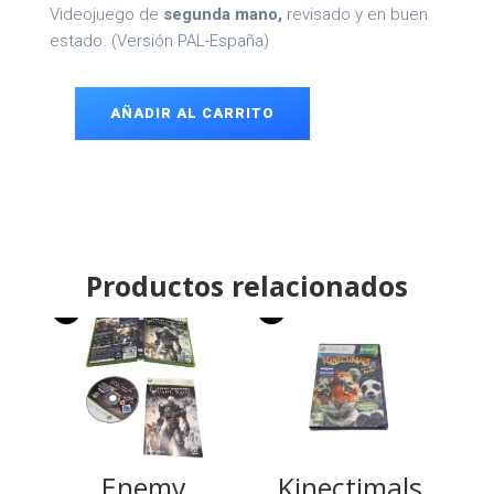
Videojuego de
segunda mano,
revisado y en buen
estado. (Versión PAL-España)
AÑADIR AL CARRITO
Table
Tennis
XBOX
360
cantidad
Productos relacionados
Enemy
Kinectimals