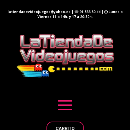
latiendadevideojuegos@yahoo.es
|
☎
91 533 80 44
| 🕦 Lunes a
Viernes 11 a 14h. y 17 a 20:30h.
CARRITO