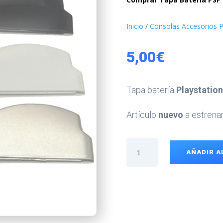
Inicio
/
Consolas Accesorios P
5,00
€
Tapa batería
Playstatio
Artículo
nuevo
a estrenar
Tapa
AÑADIR A
Batería
PSP
Slim
cantidad