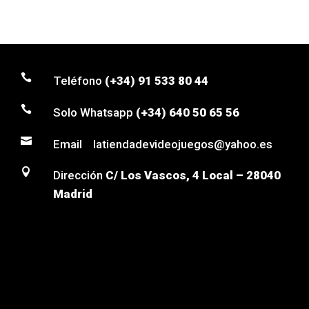

Teléfono
(+34) 91 533 80 44

Solo Whatsapp
(+34) 640 50 65 56

Email latiendadevideojuegos@yahoo.es

Dirección
C/ Los Vascos, 4 Local – 28040
Madrid