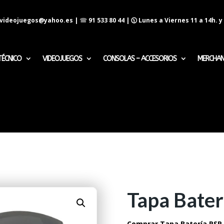
evideojuegos@yahoo.es
|
☎
91 533 80 44
| 🕦 Lunes a Viernes 11 a 14h. y 
TÉCNICO
VIDEOJUEGOS
CONSOLAS – ACCESORIOS
MERCHAN
Tapa Bater
Comprar Tapa Batería PSP 