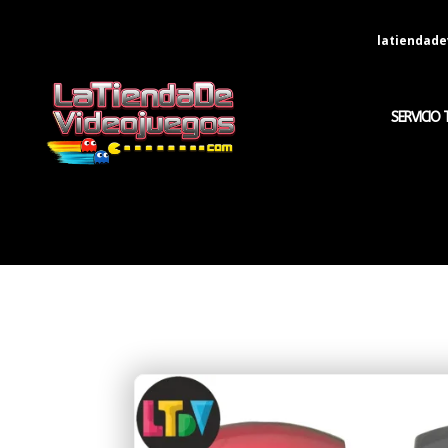
latiendad
SERVICIO 