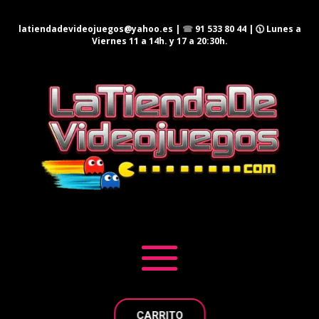
latiendadevideojuegos@yahoo.es
|
☎
91 533 80 44
| 🕦 Lunes a
Viernes 11 a 14h. y 17 a 20:30h.
CARRITO