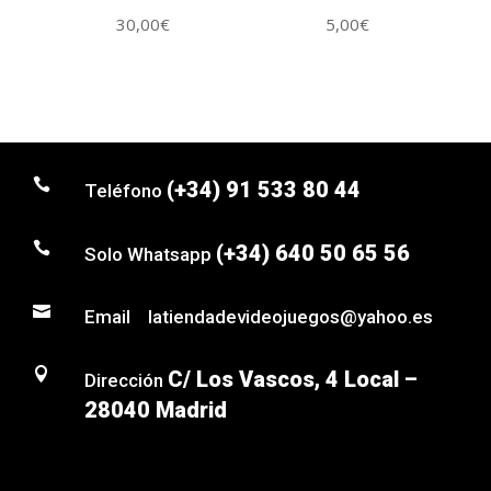
30,00
€
5,00
€

(+34) 91 533 80 44
Teléfono

(+34) 640 50 65 56
Solo Whatsapp

Email latiendadevideojuegos@yahoo.es

C/ Los Vascos, 4 Local –
Dirección
28040 Madrid