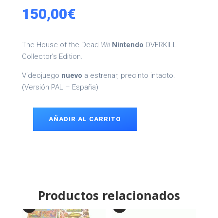
150,00
€
The House of the Dead
Wii
Nintendo
OVERKILL
Collector’s Edition.
Videojuego
nuevo
a estrenar, precinto intacto.
(Versión PAL – España)
AÑADIR AL CARRITO
The
House
of
the
Dead
Wii
cantidad
Productos relacionados