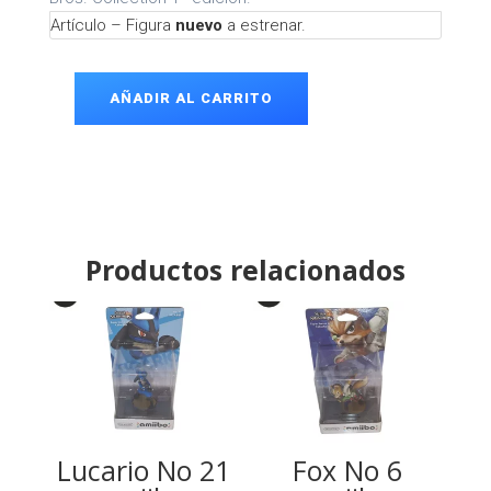
Artículo – Figura
nuevo
a estrenar.
AÑADIR AL CARRITO
Toon
Link
No
22
amiibo
cantidad
Productos relacionados
Lucario No 21
Fox No 6