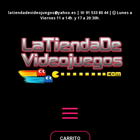
latiendadevideojuegos@yahoo.es
|
☎
91 533 80 44
| 🕦 Lunes a
Viernes 11 a 14h. y 17 a 20:30h.
CARRITO