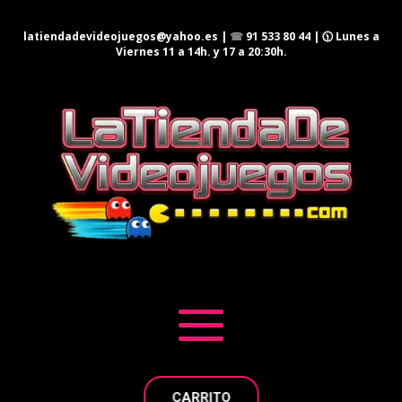
latiendadevideojuegos@yahoo.es
|
☎
91 533 80 44
| 🕦 Lunes a
Viernes 11 a 14h. y 17 a 20:30h.
CARRITO