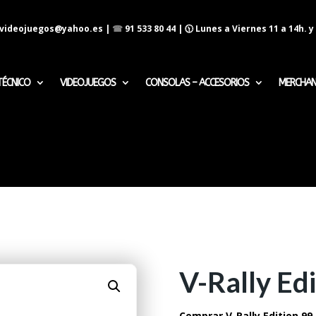
evideojuegos@yahoo.es
|
☎
91 533 80 44
| 🕦 Lunes a Viernes 11 a 14h. y 
TÉCNICO
VIDEOJUEGOS
CONSOLAS – ACCESORIOS
MERCHAN
V-Rally Ed
Comprar V-Rally Edition 99