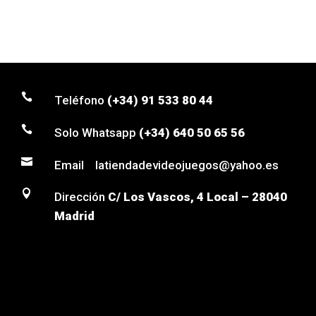

Teléfono
(+34) 91 533 80 44

Solo Whatsapp
(+34) 640 50 65 56

Email latiendadevideojuegos@yahoo.es

Dirección
C/ Los Vascos, 4 Local – 28040
Madrid