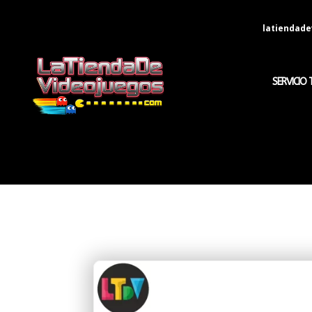
latiendad
SERVICIO 