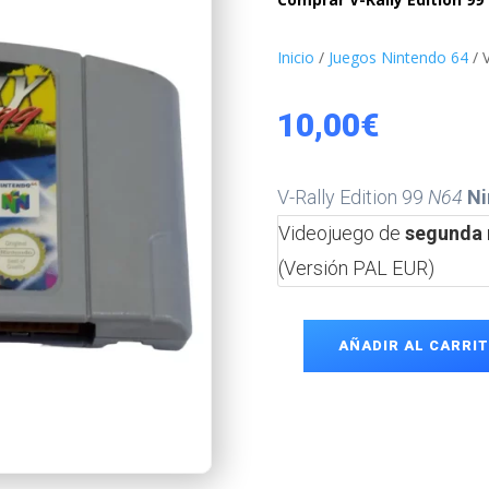
Inicio
/
Juegos Nintendo 64
/ V
10,00
€
V-Rally Edition 99
N64
Ni
Videojuego de
segunda
(Versión PAL EUR)
AÑADIR AL CARRI
V-
Rally
Edition
99
N64
cantidad