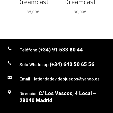
Dreamcast
Dreamcast
35,00
€
30,00
€

(+34) 91 533 80 44
Teléfono

(+34) 640 50 65 56
Solo Whatsapp

Email latiendadevideojuegos@yahoo.es

C/ Los Vascos, 4 Local –
Dirección
28040 Madrid