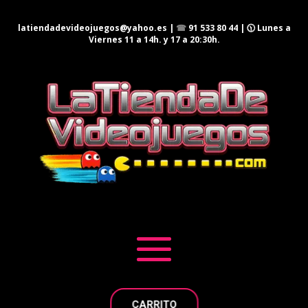
latiendadevideojuegos@yahoo.es
|
☎
91 533 80 44
| 🕦 Lunes a
Viernes 11 a 14h. y 17 a 20:30h.
CARRITO