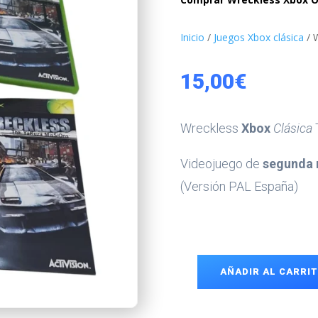
Inicio
/
Juegos Xbox clásica
/ 
15,00
€
Wreckless
Xbox
Clásica
Videojuego de
segunda
(Versión PAL España)
AÑADIR AL CARRI
Wreckless
Xbox
cantidad