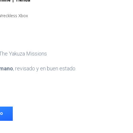
Wreckless Xbox
The Yakuza Missions
 mano
, revisado y en buen estado.
TO