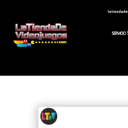
latiendad
SERVICIO 