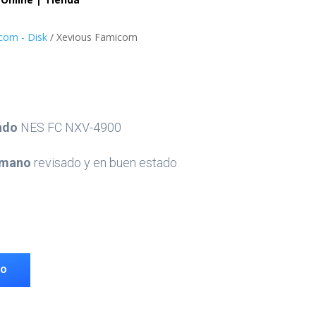
com - Disk
/ Xevious Famicom
ndo
NES FC NXV-4900
 mano
revisado y en buen estado.
TO