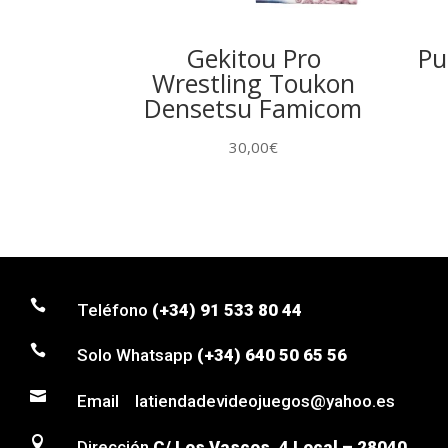
Gekitou Pro
Pu
Wrestling Toukon
Densetsu Famicom
30,00
€

Teléfono
(+34) 91 533 80 44

Solo Whatsapp
(+34) 640 50 65 56

Email latiendadevideojuegos@yahoo.es

Dirección
C/ Los Vascos, 4 Local – 28040