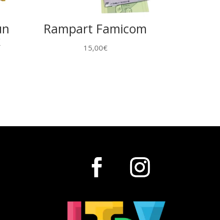
un
Rampart Famicom
k
15,00
€