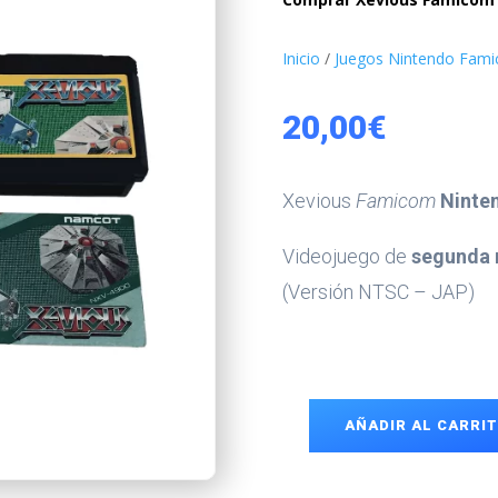
Inicio
/
Juegos Nintendo Fami
20,00
€
Xevious
Famicom
Ninte
Videojuego de
segunda
(Versión NTSC – JAP)
AÑADIR AL CARRI
Xevious
Famicom
cantidad