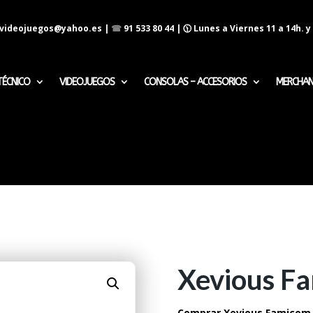
evideojuegos@yahoo.es
|
☎
91 533 80 44
| 🕦 Lunes a Viernes 11 a 14h. y 
TÉCNICO
VIDEOJUEGOS
CONSOLAS – ACCESORIOS
MERCHAN
Xevious F
Comprar Xevious Famicom 