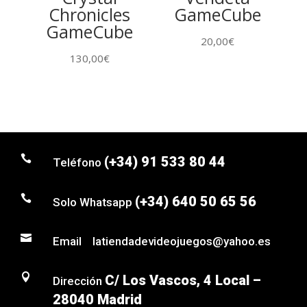
Chronicles
GameCube
GameCube
20,00
€
130,00
€

(+34) 91 533 80 44
Teléfono

(+34) 640 50 65 56
Solo Whatsapp

Email latiendadevideojuegos@yahoo.es

C/ Los Vascos, 4 Local –
Dirección
28040 Madrid