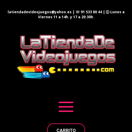
latiendadevideojuegos@yahoo.es
|
☎
91 533 80 44
| 🕦 Lunes a
Viernes 11 a 14h. y 17 a 20:30h.
CARRITO