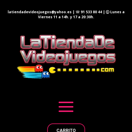
latiendadevideojuegos@yahoo.es
|
☎
91 533 80 44
| 🕦 Lunes a
Viernes 11 a 14h. y 17 a 20:30h.
CARRITO