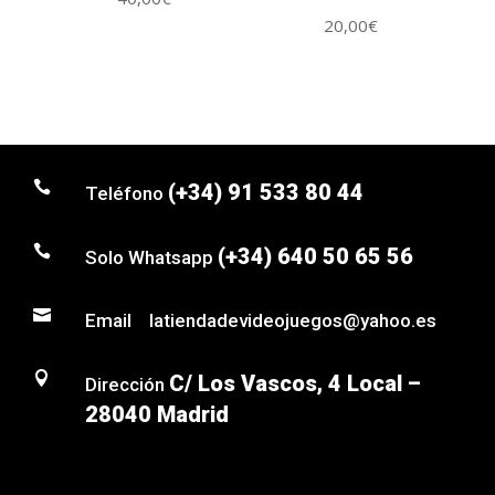
20,00
€

(+34) 91 533 80 44
Teléfono

(+34) 640 50 65 56
Solo Whatsapp

Email latiendadevideojuegos@yahoo.es

C/ Los Vascos, 4 Local –
Dirección
28040 Madrid