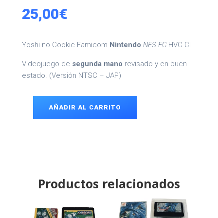
25,00
€
Yoshi no Cookie Famicom
Nintendo
NES FC
HVC-CI
Videojuego de
segunda mano
revisado y en buen
estado. (Versión NTSC – JAP)
AÑADIR AL CARRITO
Yoshi
no
Cookie
Famicom
cantidad
Productos relacionados