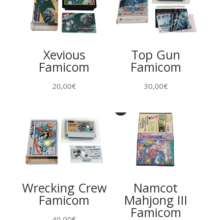
Xevious
Top Gun
Famicom
Famicom
20,00
€
30,00
€
Wrecking Crew
Namcot
Famicom
Mahjong III
Famicom
40,00
€