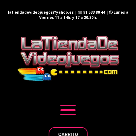
latiendadevideojuegos@yahoo.es
|
☎
91 533 80 44
| 🕦 Lunes a
Viernes 11 a 14h. y 17 a 20:30h.
CARRITO