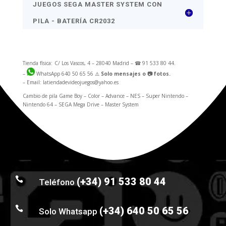
JUEGOS SEGA MASTER SYSTEM CON
PILA - BATERÍA CR2032
Tienda física:
C/ Los Vascos, 4 – 28040 Madrid – ☎ 91 533 80 44.
–
WhatsApp
640 50 65 56 ⚠️
Solo mensajes o 📷 fotos.
– Email: latiendadevideojuegos@yahoo.es
Cambio de pila Game Boy – Color – Advance – NES – Super Nintendo –
Nintendo 64 – SEGA Mega Drive – Master System

(+34) 91 533 80 44
Teléfono

(+34) 640 50 65 56
Solo Whatsapp