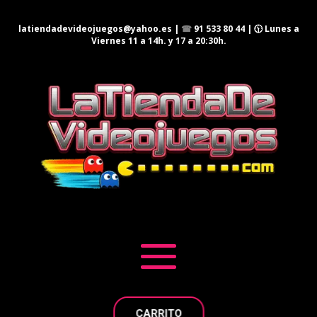
latiendadevideojuegos@yahoo.es
|
☎
91 533 80 44
| 🕦 Lunes a
Viernes 11 a 14h. y 17 a 20:30h.
CARRITO