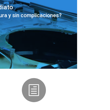
diato
ura y sin complicaciones?
h