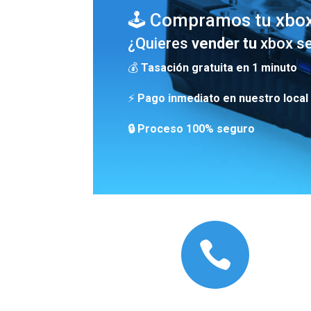
🕹️ Compramos tu xbox
¿Quieres
vender tu
xbox se
💰
Tasación gratuita en 1 minuto
⚡
Pago inmediato en nuestro local
🔒 Proceso 100% seguro
