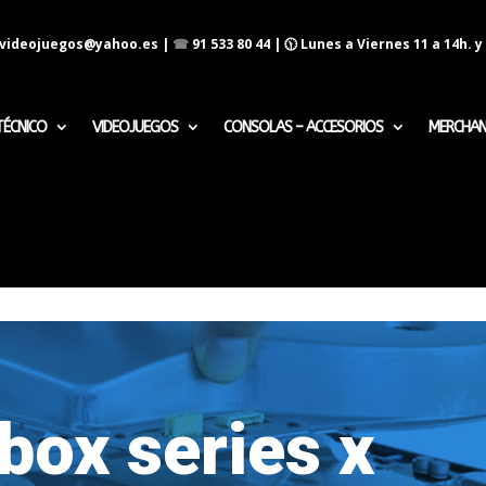
evideojuegos@yahoo.es
|
☎
91 533 80 44
| 🕦 Lunes a Viernes 11 a 14h. y 
TÉCNICO
VIDEOJUEGOS
CONSOLAS – ACCESORIOS
MERCHAN
box series x