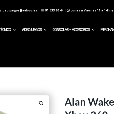
evideojuegos@yahoo.es
|
☎
91 533 80 44
| 🕦 Lunes a Viernes 11 a 14h. y 
TÉCNICO
VIDEOJUEGOS
CONSOLAS – ACCESORIOS
MERCHAN
Alan Wake 