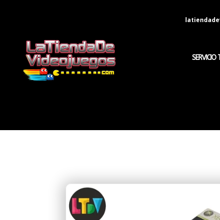
latiendad
SERVICIO 