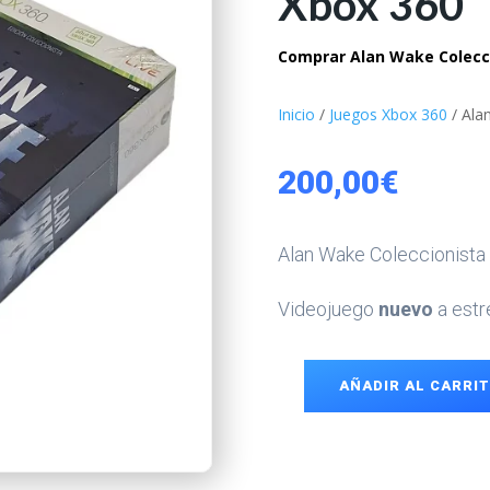
Xbox 360
Comprar Alan Wake Colecci
Inicio
/
Juegos Xbox 360
/ Ala
200,00
€
Alan Wake Coleccionista
Videojuego
nuevo
a estr
AÑADIR AL CARRI
Alan
Wake
Coleccionista
Xbox