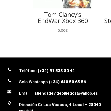
Tom Clancy’s
EndWar Xbox 360
St
5,00
€

Teléfono
(+34) 91 533 80 44

Solo Whatsapp
(+34) 640 50 65 56

Email latiendadevideojuegos@yahoo.es

Dirección
C/ Los Vascos, 4 Local – 28040