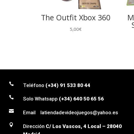
The Outfit Xbox 360
M
5,00
€

Teléfono
(+34) 91 533 80 44

Solo Whatsapp
(+34) 640 50 65 56

Email latiendadevideojuegos@yahoo.es

Dirección
C/ Los Vascos, 4 Local – 28040