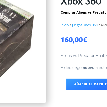
Xbox 360
Comprar Aliens vs Predato
Inicio
/
Juegos Xbox 360
/ Ali
160,00
€
Aliens vs Predator Hunte
Videojuego
nuevo
a estr
AÑADIR AL CARRI
Aliens
vs
Predator
Hunter