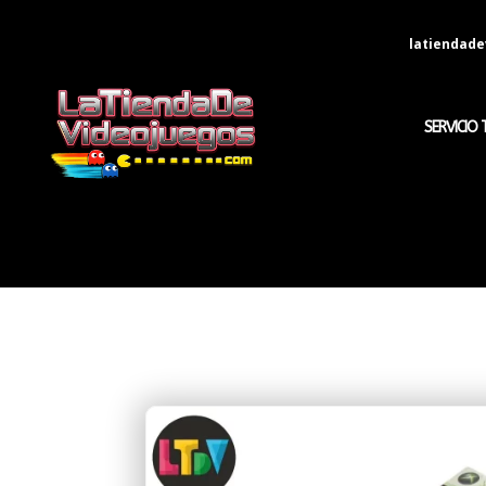
latiendad
SERVICIO 