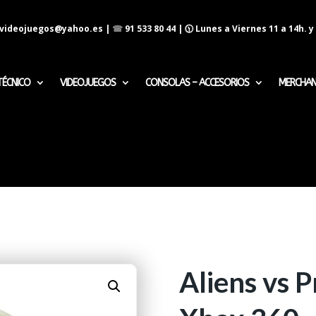
evideojuegos@yahoo.es
|
☎
91 533 80 44
| 🕦 Lunes a Viernes 11 a 14h. y 
TÉCNICO
VIDEOJUEGOS
CONSOLAS – ACCESORIOS
MERCHAN
Aliens vs 