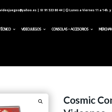
evideojuegos@yahoo.es
|
☎
91 533 80 44
| 🕦 Lunes a Viernes 11 a 14h. y 
TÉCNICO
VIDEOJUEGOS
CONSOLAS – ACCESORIOS
MERCHAN
Cosmic Conf