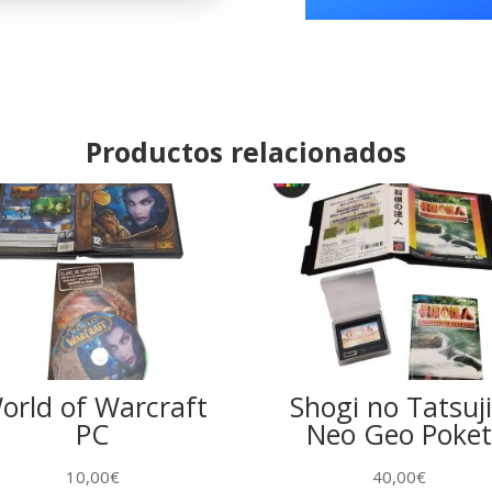
Cosmic
Conflic
Philips
Videopac
cantidad
Productos relacionados
orld of Warcraft
Shogi no Tatsuj
PC
Neo Geo Poket
10,00
€
40,00
€