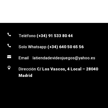

Teléfono
(+34) 91 533 80 44

Solo Whatsapp
(+34) 640 50 65 56

Email latiendadevideojuegos@yahoo.es

Dirección
C/ Los Vascos, 4 Local – 28040
Madrid