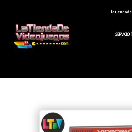
latiendad
SERVICIO 