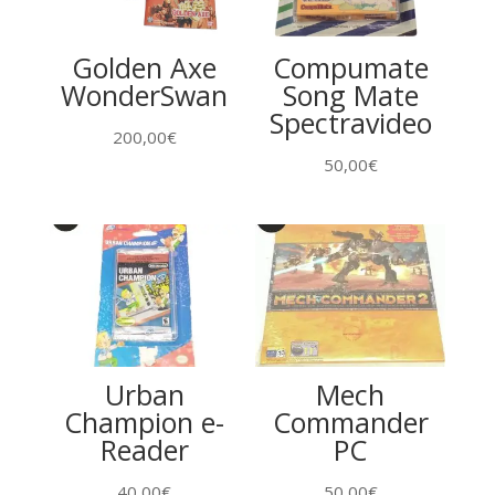
Golden Axe
Compumate
WonderSwan
Song Mate
Spectravideo
200,00
€
50,00
€
Urban
Mech
Champion e-
Commander
Reader
PC
40,00
€
50,00
€