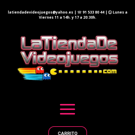
latiendadevideojuegos@yahoo.es
|
☎
91 533 80 44
| 🕦 Lunes a
Viernes 11 a 14h. y 17 a 20:30h.
CARRITO