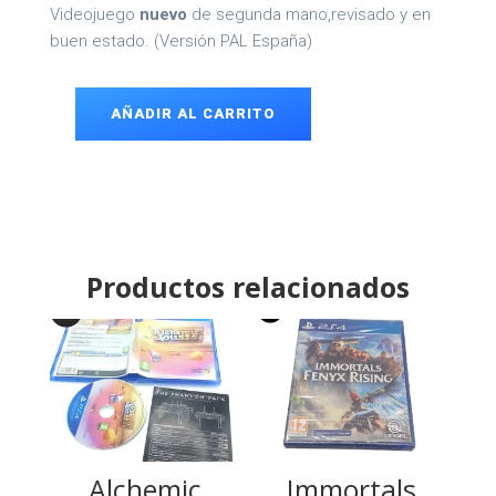
Videojuego
nuevo
de segunda mano,revisado y en
buen estado. (Versión PAL España)
AÑADIR AL CARRITO
Guitar
Hero
Live
PS4
cantidad
Productos relacionados
Alchemic
Immortals