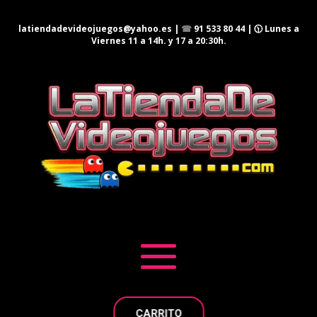
latiendadevideojuegos@yahoo.es
|
☎
91 533 80 44
| 🕦 Lunes a
Viernes 11 a 14h. y 17 a 20:30h.
CARRITO