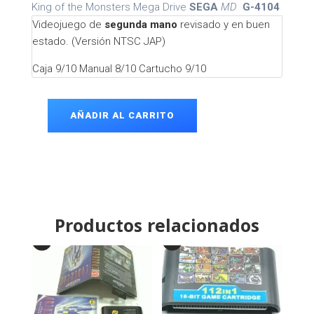
King of the Monsters Mega Drive
SEGA
MD
G-4104
Videojuego de
segunda mano
revisado y en buen
estado. (Versión NTSC JAP)
Caja 9/10 Manual 8/10 Cartucho 9/10
AÑADIR AL CARRITO
King
of
the
Monsters
Mega
Drive
cantidad
Productos relacionados