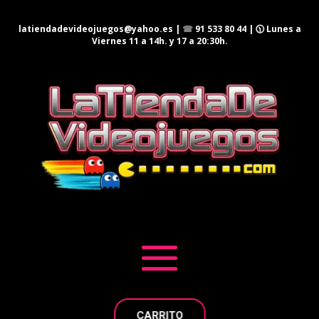
latiendadevideojuegos@yahoo.es
|
☎
91 533 80 44
| 🕦 Lunes a
Viernes 11 a 14h. y 17 a 20:30h.
CARRITO