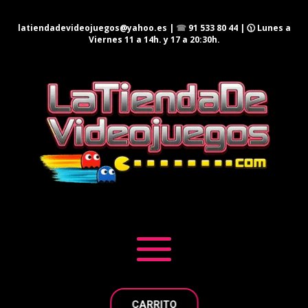
latiendadevideojuegos@yahoo.es
|
☎
91 533 80 44
| 🕦 Lunes a
Viernes 11 a 14h. y 17 a 20:30h.
CARRITO