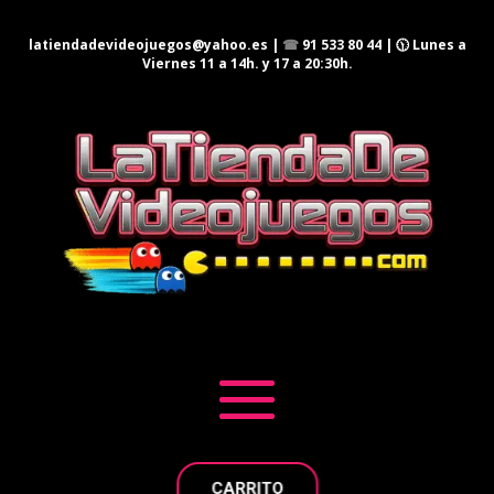
latiendadevideojuegos@yahoo.es
|
☎
91 533 80 44
| 🕦 Lunes a
Viernes 11 a 14h. y 17 a 20:30h.
CARRITO