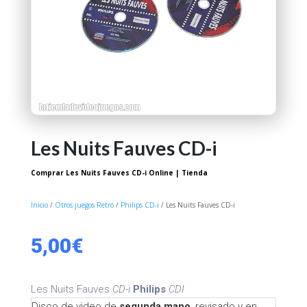
Les Nuits Fauves CD-i
Comprar Les Nuits Fauves CD-i Online | Tienda
Inicio
/
Otros juegos Retro
/
Philips CD-i
/ Les Nuits Fauves CD-i
5,00
€
Les Nuits Fauves
CD-i
Philips
CDI
Disco de video de
segunda mano
, revisado y en