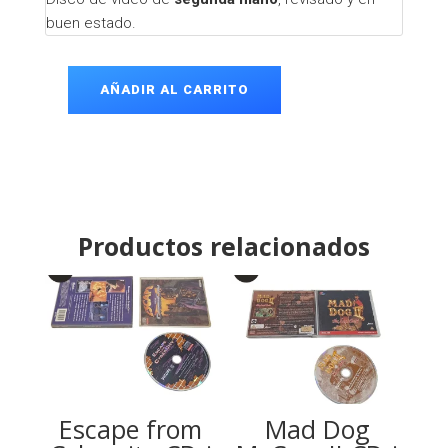
buen estado.
AÑADIR AL CARRITO
Les
Nuits
Fauves
CD-
i
cantidad
Productos relacionados
Escape from
Mad Dog