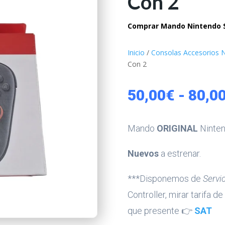
Con 2
Comprar Mando Nintendo Sw
Inicio
/
Consolas Accesorios N
Con 2
50,00
€
-
80,0
Mando
ORIGINAL
Ninten
Nuevos
a estrenar.
***Disponemos de
Servi
Controller, mirar tarifa 
que presente 👉
SAT