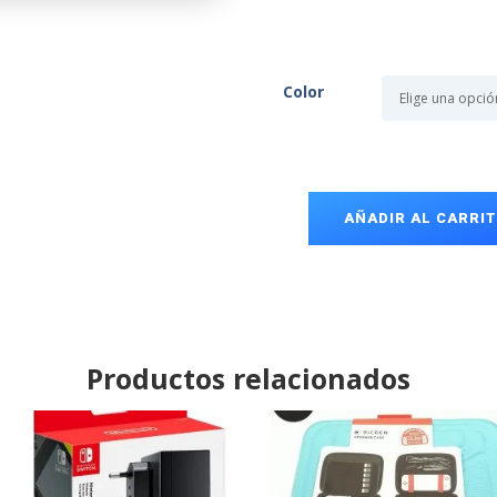
Color
AÑADIR AL CARRI
Mando
Nintendo
Switch
Joy
Con
2
Productos relacionados
cantidad