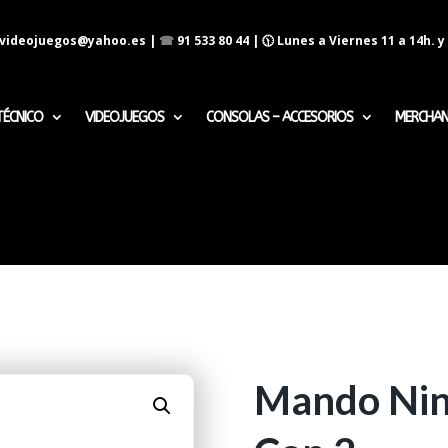
evideojuegos@yahoo.es
|
☎
91 533 80 44
| 🕦 Lunes a Viernes 11 a 14h. y 
TÉCNICO
VIDEOJUEGOS
CONSOLAS – ACCESORIOS
MERCHAN
Mando Nin