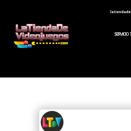
latiendad
SERVICIO 