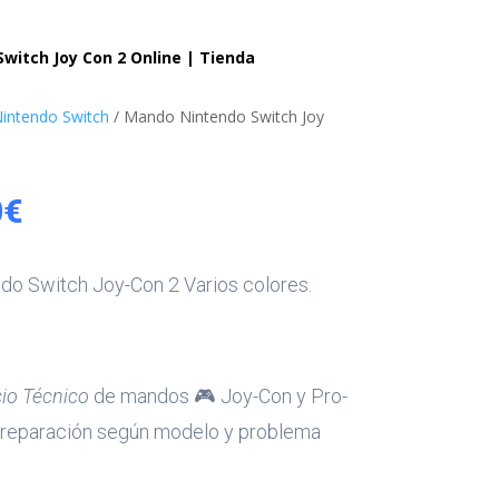
itch Joy Con 2 Online | Tienda
intendo Switch
/ Mando Nintendo Switch Joy
Rango
0
€
de
do Switch Joy-Con 2 Varios colores.
precios:
desde
50,00€
cio Técnico
de mandos 🎮 Joy-Con y Pro-
de reparación según modelo y problema
hasta
80,00€