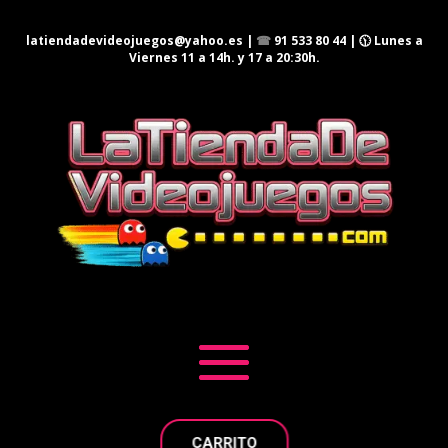
latiendadevideojuegos@yahoo.es
|
☎
91 533 80 44
| 🕦 Lunes a
Viernes 11 a 14h. y 17 a 20:30h.
CARRITO