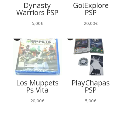
Dynasty
Go!Explore
Warriors PSP
PSP
5,00
€
20,00
€
Los Muppets
PlayChapas
Ps Vita
PSP
20,00
€
5,00
€