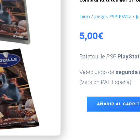
Inicio
/
Juegos PSP-PSVita
/
J
5,00
€
Ratatouille
PSP
PlayStat
Videojuego de
segunda 
(Versión PAL España)
AÑADIR AL CARRI
Ratatouille
PSP
cantidad