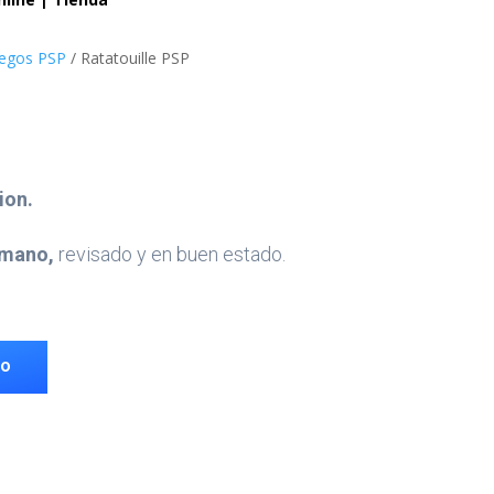
uegos PSP
/ Ratatouille PSP
ion.
mano,
revisado y en buen estado.
TO