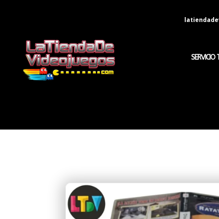
latiendad
SERVICIO 