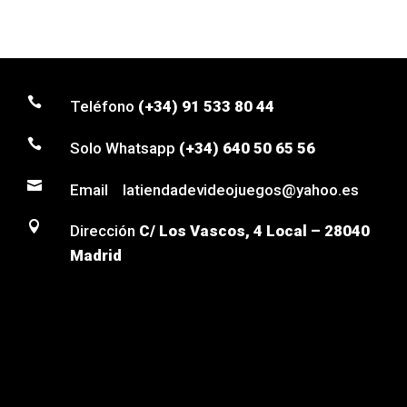

Teléfono
(+34) 91 533 80 44

Solo Whatsapp
(+34) 640 50 65 56

Email latiendadevideojuegos@yahoo.es

Dirección
C/ Los Vascos, 4 Local – 28040
Madrid