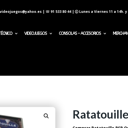
evideojuegos@yahoo.es
|
☎
91 533 80 44
| 🕦 Lunes a Viernes 11 a 14h. y 
TÉCNICO
VIDEOJUEGOS
CONSOLAS – ACCESORIOS
MERCHAN
Ratatouill
Comprar Ratatouille PSP O