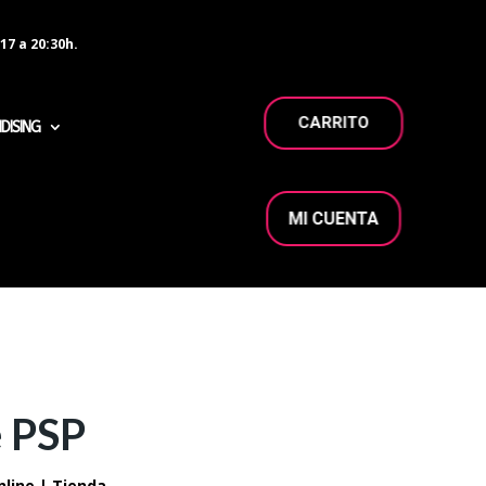
17 a 20:30h.
CARRITO
DISING
MI CUENTA
e PSP
nline | Tienda