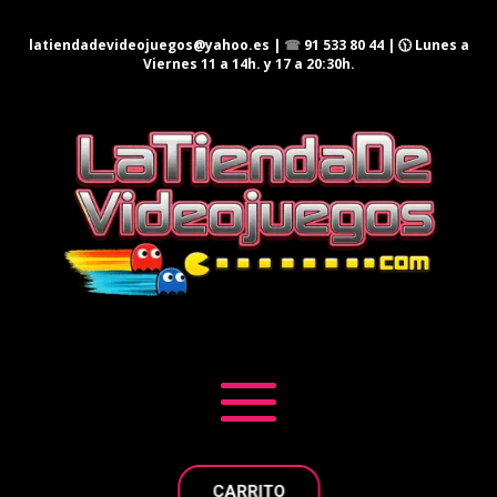
latiendadevideojuegos@yahoo.es
|
☎
91 533 80 44
| 🕦 Lunes a
Viernes 11 a 14h. y 17 a 20:30h.
CARRITO