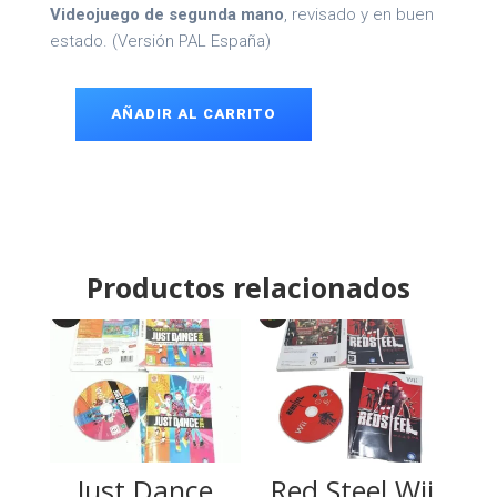
Videojuego de segunda mano
, revisado y en buen
estado. (Versión PAL España)
AÑADIR AL CARRITO
Sengoku
Basara
Wii
cantidad
Productos relacionados
Just Dance
Red Steel Wii