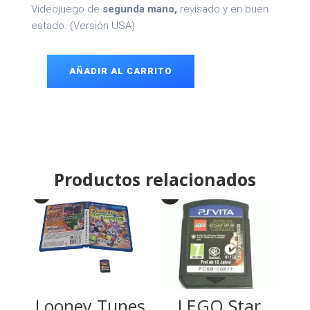
Videojuego de
segunda mano,
revisado y en buen
estado. (Versión USA)
AÑADIR AL CARRITO
Sonic
Rivals
PSP
cantidad
Productos relacionados
Looney Tunes
LEGO Star