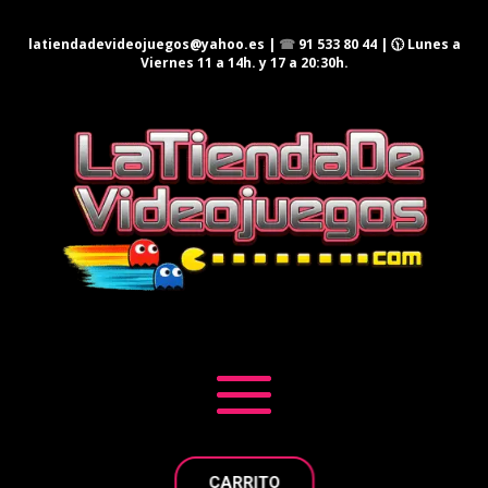
latiendadevideojuegos@yahoo.es
|
☎
91 533 80 44
| 🕦 Lunes a
Viernes 11 a 14h. y 17 a 20:30h.
CARRITO