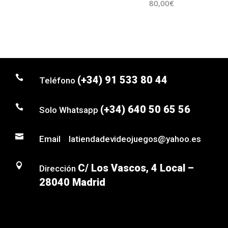
80,00
€

(+34) 91 533 80 44
Teléfono

(+34) 640 50 65 56
Solo Whatsapp

Email latiendadevideojuegos@yahoo.es

C/ Los Vascos, 4 Local –
Dirección
28040 Madrid