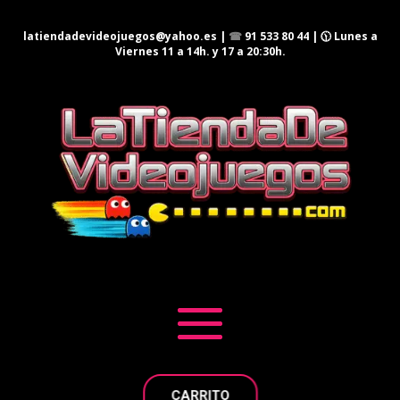
latiendadevideojuegos@yahoo.es
|
☎
91 533 80 44
| 🕦 Lunes a
Viernes 11 a 14h. y 17 a 20:30h.
CARRITO