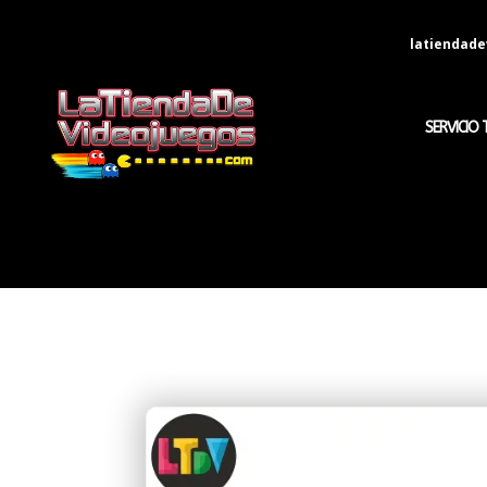
latiendad
SERVICIO 