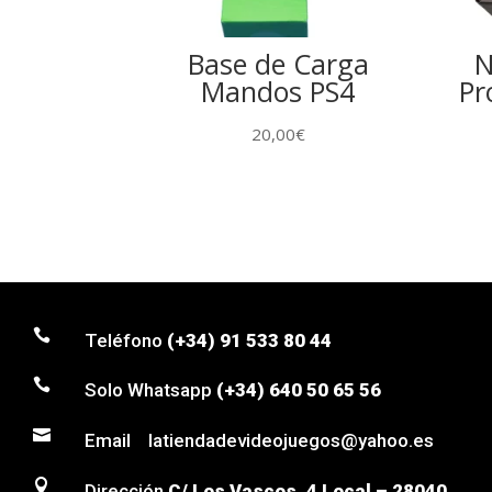
Base de Carga
N
Mandos PS4
Pr
20,00
€

Teléfono
(+34) 91 533 80 44

Solo Whatsapp
(+34) 640 50 65 56

Email latiendadevideojuegos@yahoo.es

Dirección
C/ Los Vascos, 4 Local – 28040