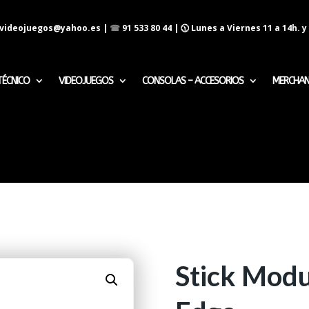
evideojuegos@yahoo.es
|
☎
91 533 80 44
| 🕦 Lunes a Viernes 11 a 14h. y 
TÉCNICO
VIDEOJUEGOS
CONSOLAS – ACCESORIOS
MERCHAN
Stick Mod