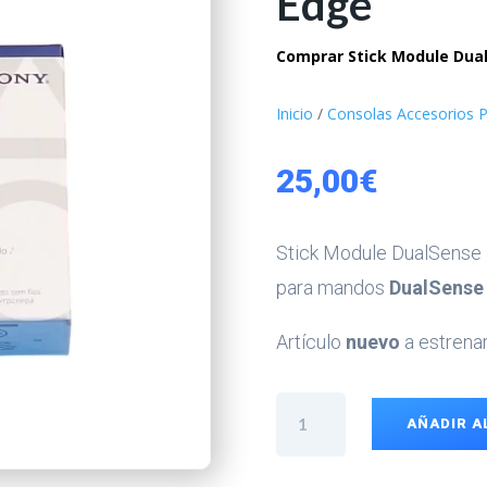
Edge
Comprar Stick Module Dual
Inicio
/
Consolas Accesorios P
25,00
€
Stick Module DualSense E
para mandos
DualSense
Artículo
nuevo
a estrenar
Stick
AÑADIR A
Module
DualSense
Edge