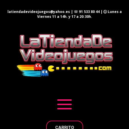
latiendadevideojuegos@yahoo.es
|
☎
91 533 80 44
| 🕦 Lunes a
Viernes 11 a 14h. y 17 a 20:30h.
CARRITO