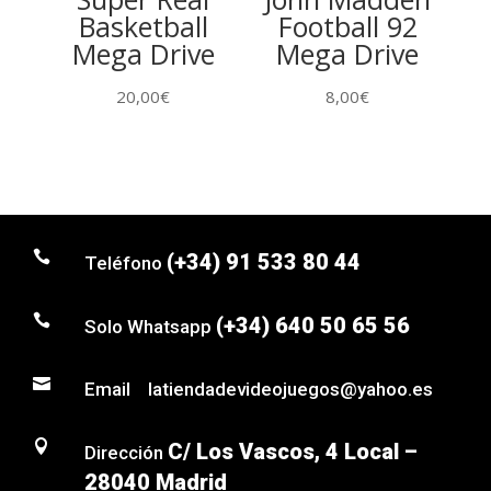
Basketball
Football 92
Mega Drive
Mega Drive
20,00
€
8,00
€

(+34) 91 533 80 44
Teléfono

(+34) 640 50 65 56
Solo Whatsapp

Email latiendadevideojuegos@yahoo.es

C/ Los Vascos, 4 Local –
Dirección
28040 Madrid