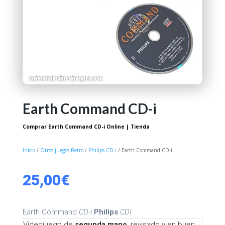
Earth Command CD-i
Comprar Earth Command CD-i Online | Tienda
Inicio
/
Otros juegos Retro
/
Philips CD-i
/ Earth Command CD-i
25,00
€
Earth Command
CD-i
Philips
CDI
Videojuego de
segunda mano
, revisado y en buen