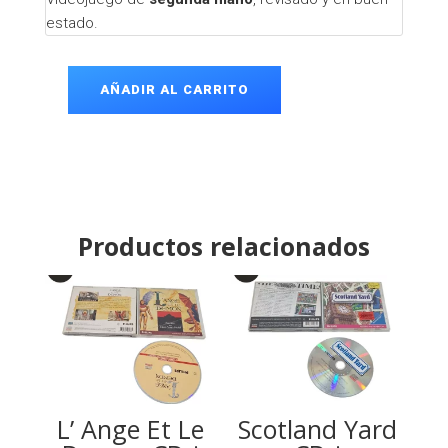
estado.
AÑADIR AL CARRITO
Earth
Command
CD-
i
cantidad
Productos relacionados
L’ Ange Et Le
Scotland Yard