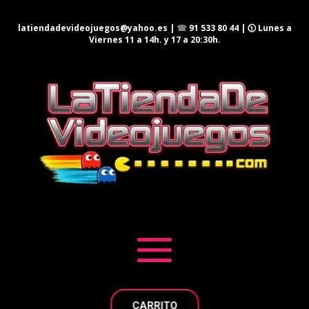
latiendadevideojuegos@yahoo.es
|
☎
91 533 80 44
| 🕦 Lunes a
Viernes 11 a 14h. y 17 a 20:30h.
CARRITO