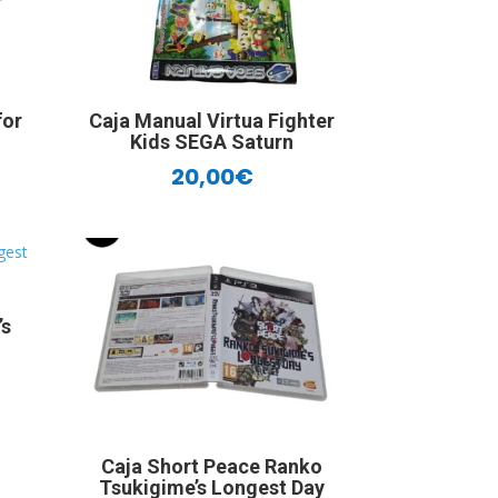
for
Caja Manual Virtua Fighter
Kids SEGA Saturn
20,00
€
’s
Caja Short Peace Ranko
Tsukigime’s Longest Day