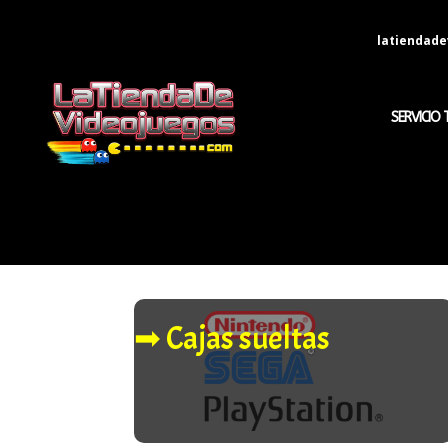
latiendad
SERVICIO 
➡︎ Cajas sueltas