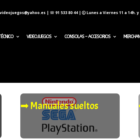
evideojuegos@yahoo.es
|
☎
91 533 80 44
| 🕦 Lunes a Viernes 11 a 14h. y 
TÉCNICO
VIDEOJUEGOS
CONSOLAS – ACCESORIOS
MERCHAN
➡︎ Manuales sueltos