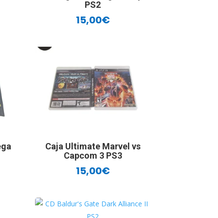
PS2
15,00
€
ega
Caja Ultimate Marvel vs
Capcom 3 PS3
15,00
€